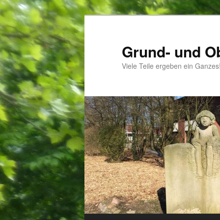
Zum
Zum
Inhalt
sekundären
wechseln
Inhalt
Grund- und O
wechseln
Viele Teile ergeben ein Ganzes
Hauptmenü