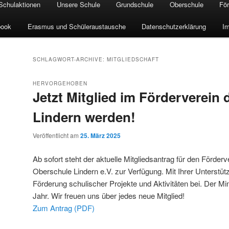
Schulaktionen
Unsere Schule
Grundschule
Oberschule
För
book
Erasmus und Schüleraustausche
Datenschutzerklärung
I
SCHLAGWORT-ARCHIVE:
MITGLIEDSCHAFT
HERVORGEHOBEN
Jetzt Mitglied im Förderverein
Lindern werden!
Veröffentlicht am
25. März 2025
Ab sofort steht der aktuelle Mitgliedsantrag für den Förder
Oberschule Lindern e.V. zur Verfügung. Mit Ihrer Unterstütz
Förderung schulischer Projekte und Aktivitäten bei. Der Min
Jahr. Wir freuen uns über jedes neue Mitglied!
Zum Antrag (PDF)