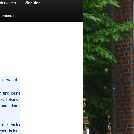
derverein
Schüler
mpressum
 gewählt.
h und deine
 von deinen
 und deren
rotz vieler
schen beiden