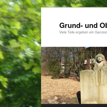
Zum
Inhalt
wechseln
Grund- und O
Viele Teile ergeben ein Ganzes
Hauptmenü