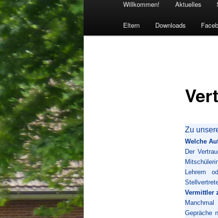
Willkommen!
Aktuelles
Eltern
Downloads
Face
Ver
Zu unser
Welche Auf
Der Vertra
Mitschüler
Lehrern o
Stellvertret
Vermittler
Manchmal k
Gepräche ni