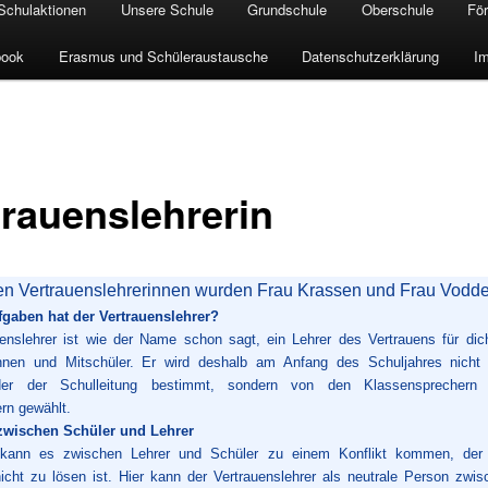
Schulaktionen
Unsere Schule
Grundschule
Oberschule
För
book
Erasmus und Schüleraustausche
Datenschutzerklärung
I
trauenslehrerin
en Vertrauenslehrerinnen wurden Frau Krassen und Frau Vodde
gaben hat der Vertrauenslehrer?
uenslehrer ist wie der Name schon sagt, ein Lehrer des Vertrauens für dic
innen und Mitschüler. Er wird deshalb am Anfang des Schuljahres nicht
der der Schulleitung bestimmt, sondern von den Klassensprechern
ern gewählt.
 zwischen Schüler und Lehrer
ann es zwischen Lehrer und Schüler zu einem Konflikt kommen, der t
cht zu lösen ist. Hier kann der Vertrauenslehrer als neutrale Person zwi