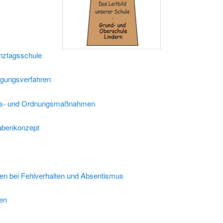
nztagsschule
igungsverfahren
gs- und Ordnungsmaßnahmen
abenkonzept
 bei Fehlverhalten und Absentismus
ten