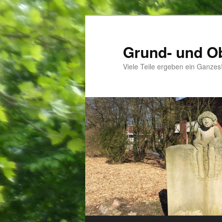
Zum
Inhalt
wechseln
Grund- und O
Viele Teile ergeben ein Ganzes
Hauptmenü