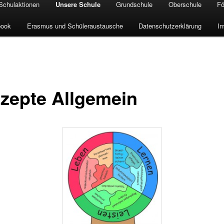
Schulaktionen
Unsere Schule
Grundschule
Oberschule
Fö
book
Erasmus und Schüleraustausche
Datenschutzerklärung
I
zepte Allgemein