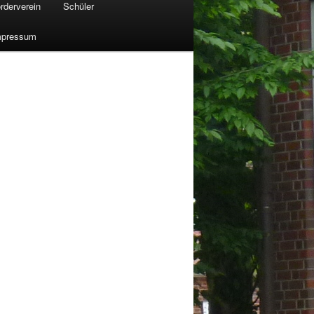
rderverein
Schüler
mpressum