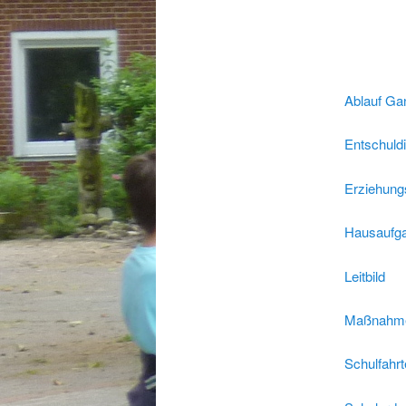
Ablauf Ga
Entschuld
Erziehun
Hausaufg
Leitbild
Maßnahmen
Schulfahr