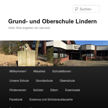
Zum
Zum
Inhalt
sekundären
Such
wechseln
Inhalt
wechseln
Grund- und Oberschule Lindern
Viele Teile ergeben ein Ganzes!
Hauptmenü
Willkommen!
Aktuelles
Schulaktionen
Unsere Schule
Grundschule
Oberschule
Förderverein
Schüler
Eltern
Downloads
Facebook
Erasmus und Schüleraustausche