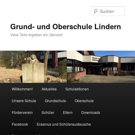
Zum
Zum
Inhalt
sekundären
Such
wechseln
Inhalt
wechseln
Grund- und Oberschule Lindern
Viele Teile ergeben ein Ganzes!
Hauptmenü
Willkommen!
Aktuelles
Schulaktionen
Unsere Schule
Grundschule
Oberschule
Förderverein
Schüler
Eltern
Downloads
Facebook
Erasmus und Schüleraustausche