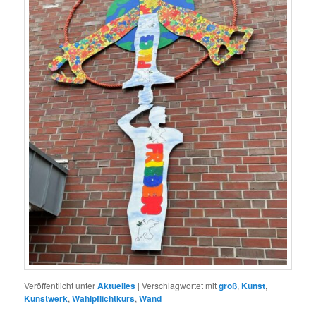
Veröffentlicht unter
Aktuelles
|
Verschlagwortet mit
groß
,
Kunst
,
Kunstwerk
,
Wahlpflichtkurs
,
Wand