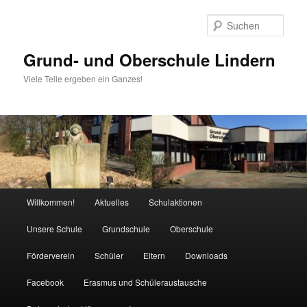
Zum
Zum
Inhalt
sekundären
Such
wechseln
Inhalt
wechseln
Grund- und Oberschule Lindern
Viele Teile ergeben ein Ganzes!
Hauptmenü
Willkommen!
Aktuelles
Schulaktionen
Unsere Schule
Grundschule
Oberschule
Förderverein
Schüler
Eltern
Downloads
Facebook
Erasmus und Schüleraustausche