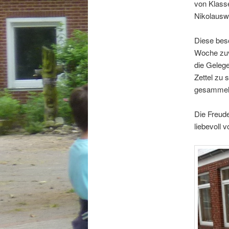
von Klasse
Nikolauswü
Diese beso
Woche zuv
die Gelege
Zettel zu
gesammelt
Die Freud
liebevoll 