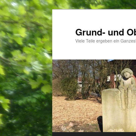
Zum
Inhalt
wechseln
Grund- und O
Viele Teile ergeben ein Ganzes
Hauptmenü