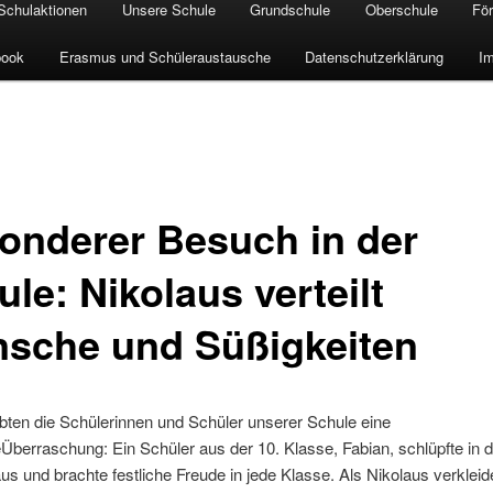
Schulaktionen
Unsere Schule
Grundschule
Oberschule
För
book
Erasmus und Schüleraustausche
Datenschutzerklärung
I
onderer Besuch in der
le: Nikolaus verteilt
sche und Süßigkeiten
bten die Schülerinnen und Schüler unserer Schule eine
berraschung: Ein Schüler aus der 10. Klasse, Fabian, schlüpfte in d
us und brachte festliche Freude in jede Klasse. Als Nikolaus verkleide