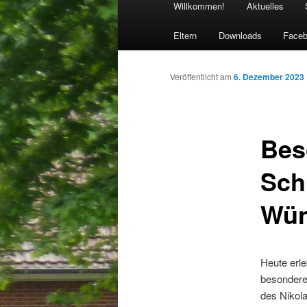
Willkommen!
Aktuelles
Eltern
Downloads
Face
Veröffentlicht am
6. Dezember 2023
Bes
Schu
Wün
Heute erle
besondereÜ
des Nikola